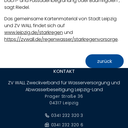
Dach- und Fassadenbegrünung oder Baumrigolen“,
sagt Riedel.
Das gemeinsame Kartenmaterial von Stadt Leipzig
und ZV WALL findet sich auf
www.leipzig.de/starkregen
und
https://zvwall.de/regenwasser/starkregenvorsorge
.
Fußbereich-Informationen
zurück
KONTAKT
ZV WALL Zweckverband für Wasserversorgung und
Abwasserbeseitigung Leipzig-Land
Adresse:
Prager Straße 36
04317 Leipzig
0341 232 320 3
0341 232 320 6