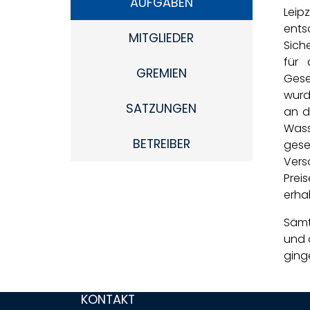
AUFGABEN
Leip
ents
MITGLIEDER
Sich
für 
GREMIEN
Gese
wurd
SATZUNGEN
an d
Wass
BETREIBER
gese
Vers
Prei
erha
Sämt
und 
ging
Fußbereich-Informatione
KONTAKT