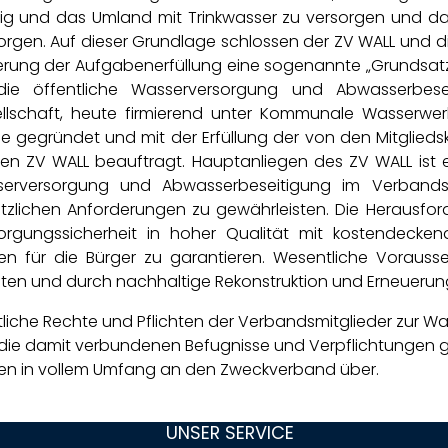
zig und das Umland mit Trinkwasser zu versorgen und d
orgen. Auf dieser Grundlage schlossen der ZV WALL und die
erung der Aufgabenerfüllung eine sogenannte „Grundsat
die öffentliche Wasserversorgung und Abwasserbes
llschaft, heute firmierend unter Kommunale Wasserwer
e gegründet und mit der Erfüllung der von den Mitglie
en ZV WALL beauftragt. Hauptanliegen des ZV WALL ist e
erversorgung und Abwasserbeseitigung im Verbands
tzlichen Anforderungen zu gewährleisten. Die Herausfor
orgungssicherheit in hoher Qualität mit kostendec
sen für die Bürger zu garantieren. Wesentliche Voraus
lten und durch nachhaltige Rekonstruktion und Erneueru
liche Rechte und Pflichten der Verbandsmitglieder zur 
die damit verbundenen Befugnisse und Verpflichtungen 
en in vollem Umfang an den Zweckverband über.
n
UNSER SERVICE