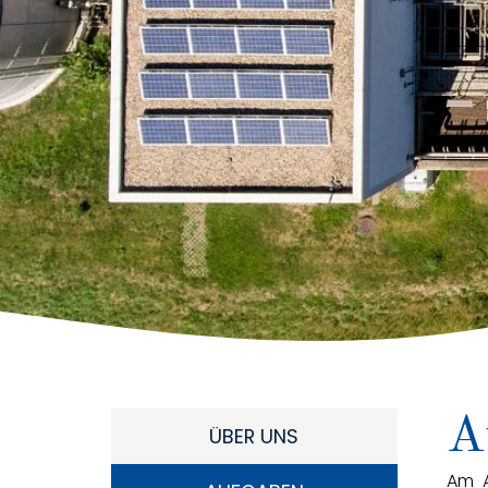
A
ÜBER UNS
Am A